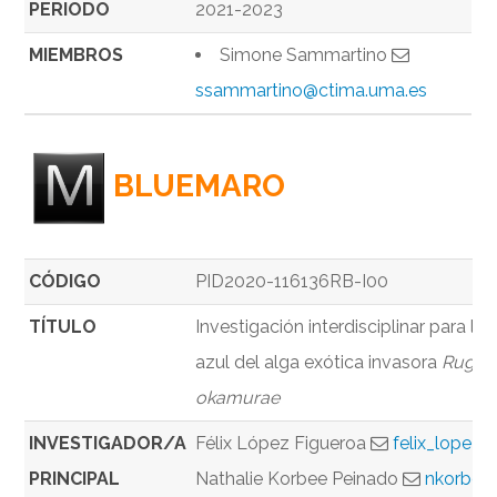
PERIODO
2021-2023
MIEMBROS
Simone Sammartino
ssammartino@ctima.uma.es
BLUEMARO
CÓDIGO
PID2020-116136RB-I00
TÍTULO
Investigación interdisciplinar para la 
azul del alga exótica invasora
Rugul
okamurae
INVESTIGADOR/A
Félix López Figueroa
felix_lopez
PRINCIPAL
Nathalie Korbee Peinado
nkorbee