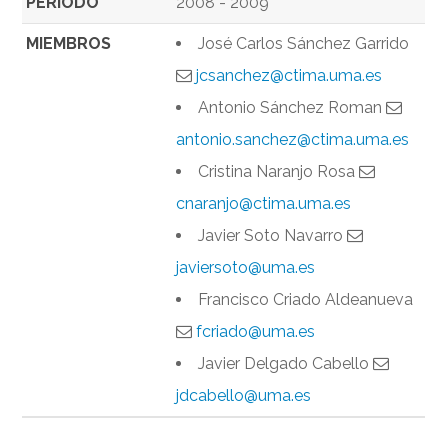
PERIODO
2008 - 2009
MIEMBROS
José Carlos Sánchez Garrido
jcsanchez@ctima.uma.es
Antonio Sánchez Roman
antonio.sanchez@ctima.uma.es
Cristina Naranjo Rosa
cnaranjo@ctima.uma.es
Javier Soto Navarro
javiersoto@uma.es
Francisco Criado Aldeanueva
fcriado@uma.es
Javier Delgado Cabello
jdcabello@uma.es