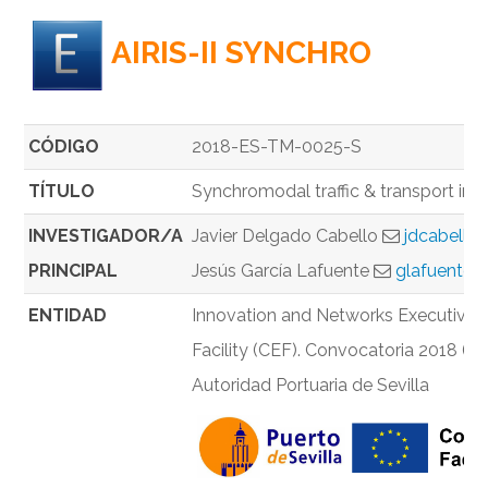
AIRIS-II SYNCHRO
CÓDIGO
2018-ES-TM-0025-S
TÍTULO
Synchromodal traffic & transport inf
INVESTIGADOR/A
Javier Delgado Cabello
jdcabello
PRINCIPAL
Jesús García Lafuente
glafuente@
ENTIDAD
Innovation and Networks Executive
Facility (CEF). Convocatoria 2018 (RI
Autoridad Portuaria de Sevilla