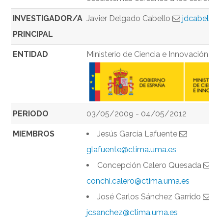
INVESTIGADOR/A
Javier Delgado Cabello
jdcabello
PRINCIPAL
ENTIDAD
Ministerio de Ciencia e Innovación
PERIODO
03/05/2009 - 04/05/2012
MIEMBROS
Jesús García Lafuente
glafuente@ctima.uma.es
Concepción Calero Quesada
conchi.calero@ctima.uma.es
José Carlos Sánchez Garrido
jcsanchez@ctima.uma.es