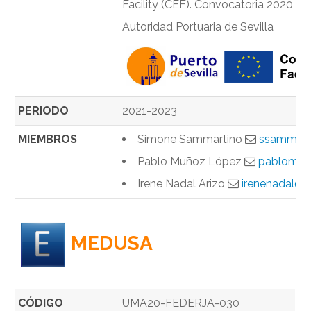
Facility (CEF). Convocatoria 2020
Autoridad Portuaria de Sevilla
PERIODO
2021-2023
MIEMBROS
Simone Sammartino
ssammart
Pablo Muñoz López
pablomlo
Irene Nadal Arizo
irenenadal@c
MEDUSA
CÓDIGO
UMA20-FEDERJA-030