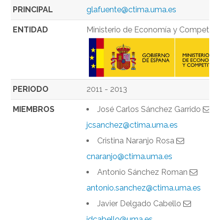
PRINCIPAL
glafuente@ctima.uma.es
ENTIDAD
Ministerio de Economía y Competiti
PERIODO
2011 - 2013
MIEMBROS
José Carlos Sánchez Garrido
jcsanchez@ctima.uma.es
Cristina Naranjo Rosa
cnaranjo@ctima.uma.es
Antonio Sánchez Roman
antonio.sanchez@ctima.uma.es
Javier Delgado Cabello
jdcabello@uma.es