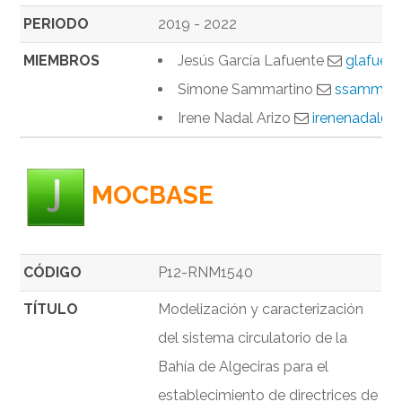
PERIODO
2019 - 2022
MIEMBROS
Jesús García Lafuente
glafuen
Simone Sammartino
ssammart
Irene Nadal Arizo
irenenadal@c
MOCBASE
CÓDIGO
P12-RNM1540
TÍTULO
Modelización y caracterización
del sistema circulatorio de la
Bahía de Algeciras para el
establecimiento de directrices de