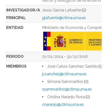
físicos y biológicos de su entorno
INVESTIGADOR/A
Jesús García Lafuente
PRINCIPAL
glafuente@ctima.uma.es
ENTIDAD
Ministerio de Economía y Competiti
PERIODO
01/01/2014 - 31/12/2016
MIEMBROS
José Carlos Sánchez Garrido
jcsanchez@ctima.uma.es
Simone Sammartino
ssammartino@ctima.uma.es
Cristina Naranjo Rosa
cnaranjo@ctima.uma.es