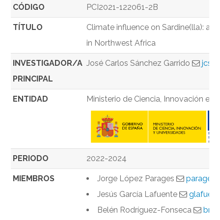
CÓDIGO
PCI2021-122061-2B
TÍTULO
Climate influence on Sardine(lla): a 
in Northwest Africa
INVESTIGADOR/A
José Carlos Sánchez Garrido
jcsa
PRINCIPAL
ENTIDAD
Ministerio de Ciencia, Innovación e U
PERIODO
2022-2024
MIEMBROS
Jorge López Parages
parages
Jesús García Lafuente
glafuen
Belén Rodríguez-Fonseca
brf