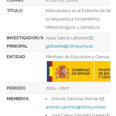
CÓDIGO
REN2003_01608
TÍTULO
Intercambios en el Estrecho de Gibra
su respuesta a forzamientos
Meteorológicos y climáticos
INVESTIGADOR/A
Jesús García Lafuente
PRINCIPAL
glafuente@ctima.uma.es
ENTIDAD
Ministerio de Educación y Ciencia
PERIODO
2004 - 2007
MIEMBROS
Antonio Sánchez Roman
antonio.sanchez@ctima.uma.es
José Carlos Sánchez Garrido