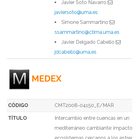
Javier Soto Navarro
javiersoto@uma.es
Simone Sammartino
ssammartino@ctima.uma.es
Javier Delgado Cabello
jdcabello@uma.es
MEDEX
CÓDIGO
CMT2008-04150_E/MAR
TÍTULO
Intercambio entre cuencas en un
mediterráneo cambiante: impacto en
ecosistemas cercanos a los estrech