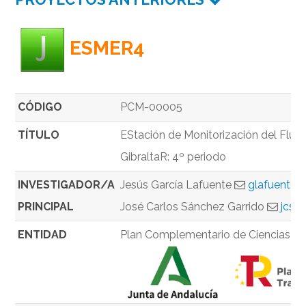
ESMER4
CÓDIGO
PCM-00005
TÍTULO
EStación de Monitorización del Flujo
GibraltaR: 4º periodo
INVESTIGADOR/A
Jesús García Lafuente
glafuente@
PRINCIPAL
José Carlos Sánchez Garrido
jcsa
ENTIDAD
Plan Complementario de Ciencias Mar