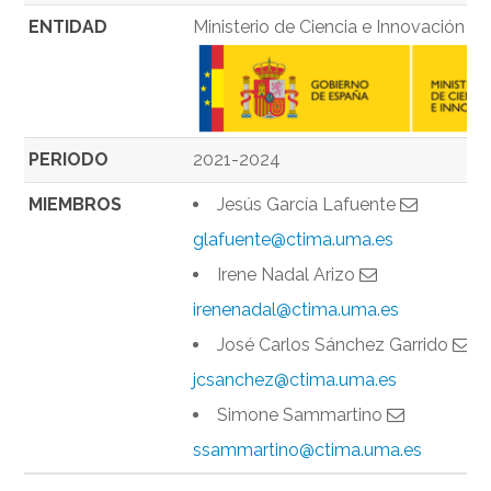
ENTIDAD
Ministerio de Ciencia e Innovación
PERIODO
2021-2024
MIEMBROS
Jesús García Lafuente
glafuente@ctima.uma.es
Irene Nadal Arizo
irenenadal@ctima.uma.es
José Carlos Sánchez Garrido
jcsanchez@ctima.uma.es
Simone Sammartino
ssammartino@ctima.uma.es