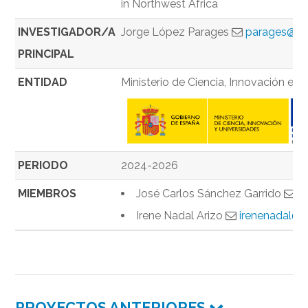
in Northwest Africa
INVESTIGADOR/A
Jorge López Parages
parages@u
PRINCIPAL
ENTIDAD
Ministerio de Ciencia, Innovación e U
PERIODO
2024-2026
MIEMBROS
José Carlos Sánchez Garrido
j
Irene Nadal Arizo
irenenadal@c
PROYECTOS ANTERIORES