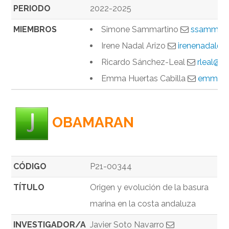
PERIODO
2022-2025
MIEMBROS
Simone Sammartino
ssammart
Irene Nadal Arizo
irenenadal@c
Ricardo Sánchez-Leal
rleal@ie
Emma Huertas Cabilla
emma.hu
OBAMARAN
CÓDIGO
P21-00344
TÍTULO
Origen y evolución de la basura
marina en la costa andaluza
INVESTIGADOR/A
Javier Soto Navarro