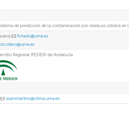
istema de predicción de la contaminación por residuos sólidos en 
anueva
fcriado@uma.es
blo.otero@uma.es
rrollo Regional (FEDER) de Andalucía
o
ssammartino@ctima.uma.es