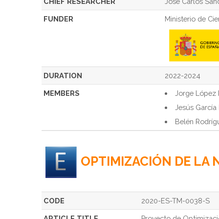
CHIEF RESEARCHER
José Carlos Sán
FUNDER
Ministerio de Ci
DURATION
2022-2024
MEMBERS
Jorge López
Jesús García
Belén Rodrí
OPTIMIZACIÓN DE LA 
CODE
2020-ES-TM-0038-S
ARTICLE TITLE
Proyecto de Optimizaci