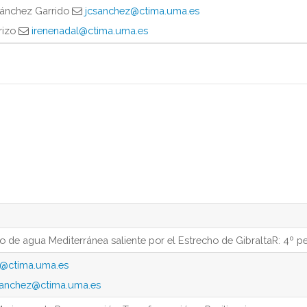
Sánchez Garrido
jcsanchez@ctima.uma.es
rizo
irenenadal@ctima.uma.es
o de agua Mediterránea saliente por el Estrecho de GibraltaR: 4º p
e@ctima.uma.es
sanchez@ctima.uma.es