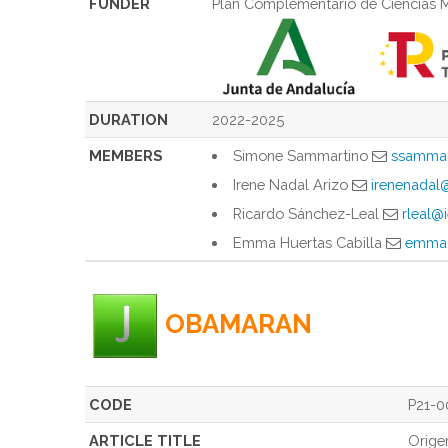
FUNDER
Plan Complementario de Ciencias M
DURATION
2022-2025
MEMBERS
Simone Sammartino
ssammar
Irene Nadal Arizo
irenenadal
Ricardo Sánchez-Leal
rleal@i
Emma Huertas Cabilla
emma.
OBAMARAN
CODE
P21-0
ARTICLE TITLE
Orige