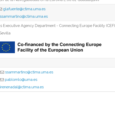
glafuente@ctima.uma.es
ssammartino@ctima.uma.es
s Executive Agency Department - Connecting Europe Facility (CEF
Sevilla
o
ssammartino@ctima.uma.es
pablomlo@uma.es
irenenadal@ctima.uma.es