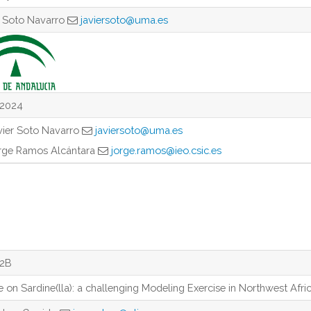
r Soto Navarro
javiersoto@uma.es
-2024
vier Soto Navarro
javiersoto@uma.es
rge Ramos Alcántara
jorge.ramos@ieo.csic.es
-2B
e on Sardine(lla): a challenging Modeling Exercise in Northwest Afri