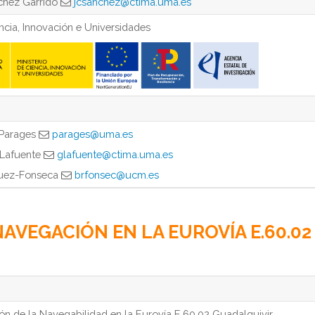
chez Garrido
jcsanchez@ctima.uma.es
encia, Innovación e Universidades
 Parages
parages@uma.es
 Lafuente
glafuente@ctima.uma.es
guez-Fonseca
brfonsec@ucm.es
NAVEGACIÓN EN LA EUROVÍA E.60.02
ón de la Navegabilidad en la Eurovía E.60.02 Guadalquivir