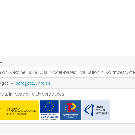
4
e on SARdine(lla): a DUal Model-based Evaluation in Northwest Afri
rages
parages@uma.es
ncia, Innovación e Universidades