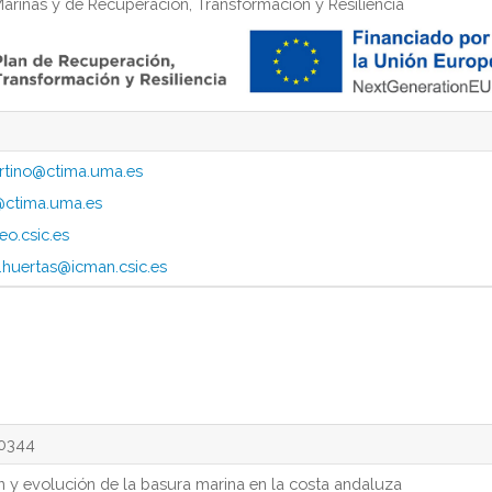
arinas y de Recuperación, Transformación y Resiliencia
tino@ctima.uma.es
@ctima.uma.es
eo.csic.es
huertas@icman.csic.es
0344
n y evolución de la basura marina en la costa andaluza